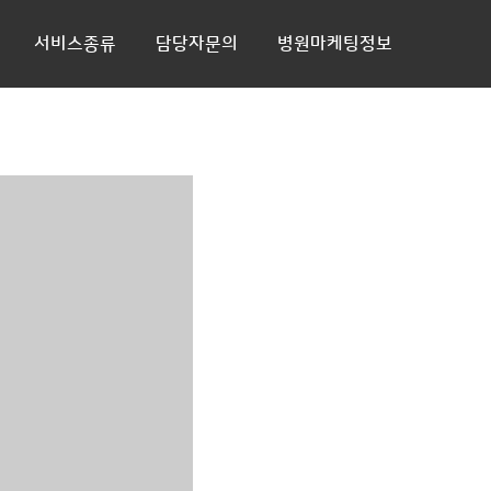
서비스종류
담당자문의
병원마케팅정보
블로그
카페
쇼핑
플레이스
블로거체험단
언론 홍보